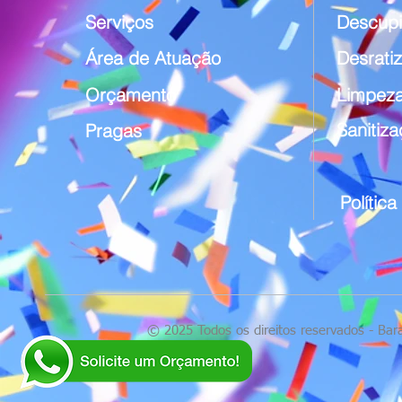
Serviços
Descupi
Área de Atuação
Desrati
Orçamento
Limpeza
Sanitiz
Pragas
Polític
© 2025 Todos os direitos reservados - Bar