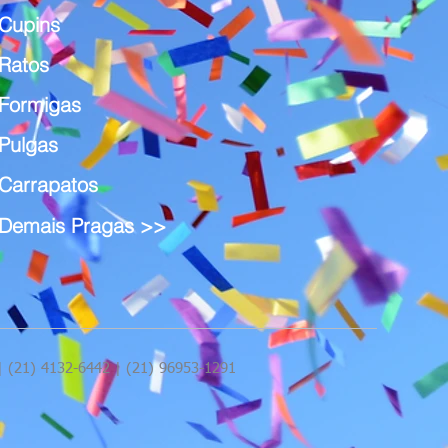
Cupins
Ratos
Formigas
Pulgas
Carrapatos
Demais Pragas >>
 | (21) 4132-6442 | (21) 96953-1291