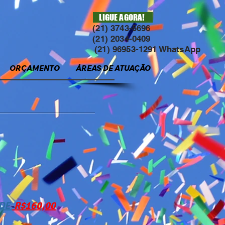
LIGUE AGORA!
(21) 3743-5696
(21) 2034-0409
(21) 96953-1291 WhatsApp
ORÇAMENTO
ÁREAS DE ATUAÇÃO
 DE
R$160,00