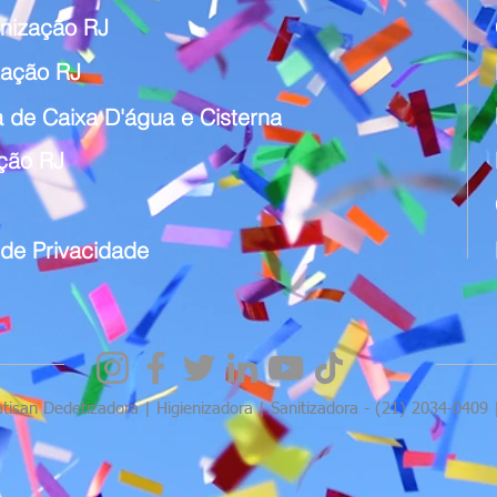
nização RJ
zação RJ
 de Caixa D'água e Cisterna
ação RJ
a de Privacidade
atisan Dedetizadora | Higienizadora | Sanitizadora - (21) 2034-0409