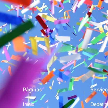
Páginas
Serviço
Início
Dedetiz