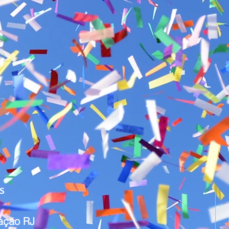
s
ação RJ